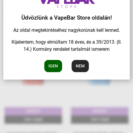
ADD TO CART
ADD TO CART
Üdvözlünk a VapeBar Store oldalán!
Az oldal megtekintéséhez nagykorúnak kell lenned.
Kijelentem, hogy elmúltam 18 éves, és a 39/2013. (II.
14.) Kormány rendelet tartalmát ismerem
IGEN
NEM
10000PUFF
10000PUFF
17ml E-Liquid
17ml E-Liquid