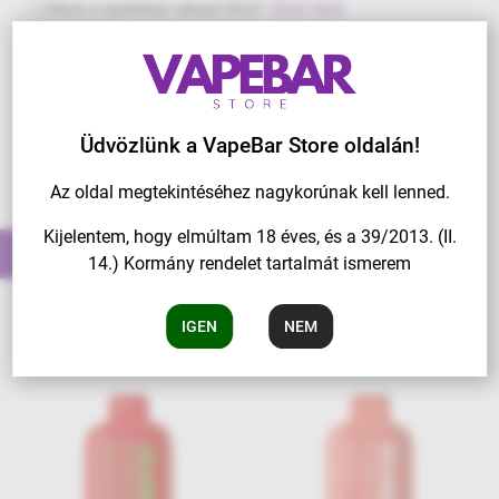
Have a question about this?
Click here
Üdvözlünk a VapeBar Store oldalán!
Az oldal megtekintéséhez nagykorúnak kell lenned.
Kijelentem, hogy elmúltam 18 éves, és a 39/2013. (II.
További ilyen tételek
14.) Kormány rendelet tartalmát ismerem
IGEN
NEM