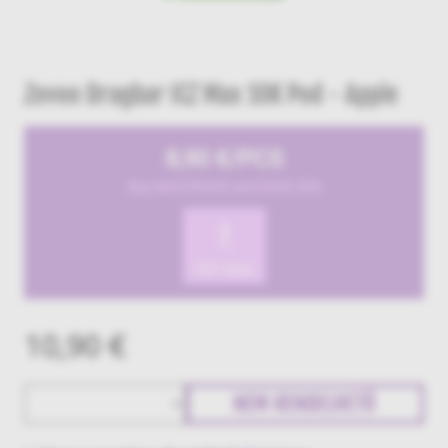
Zovoo Dragbar ICZ Max 10K Pod - Apple
8,90 €/PCS
Buy MULTIPACK and SAVE 20%
!
TOP DEAL
10,90 €
NEM RENDELHETŐ