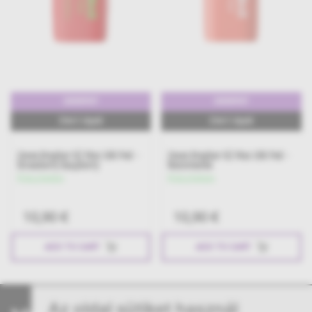
10000PUFF
10000PUFF
17ml E-Liquid
17ml E-Liquid
Zovoo Dragbar ICZ Max 10K Pod -
Zovoo Dragbar ICZ Max 10K Pod -
Strawberry Raspberry
Watermelon
Készleten
Készleten
10,90 €
10,90 €
ADD TO CART
ADD TO CART
Az oldal sütiket használ