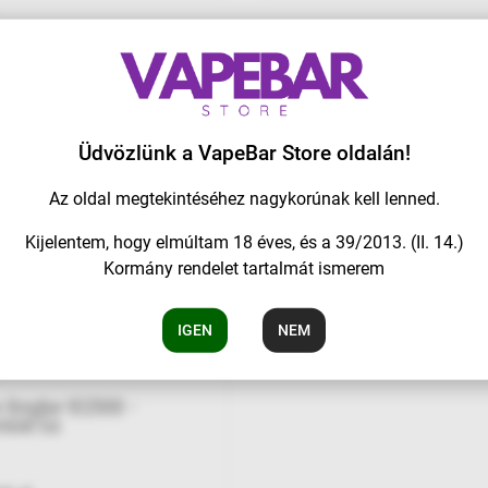
Üdvözlünk a VapeBar Store oldalán!
Az oldal megtekintéséhez nagykorúnak kell lenned.
Kijelentem, hogy elmúltam 18 éves, és a 39/2013. (II. 14.)
Kormány rendelet tartalmát ismerem
IGEN
NEM
00PUFF
18ml E-Liquid
o Dragbar B12000 -
mint Ice