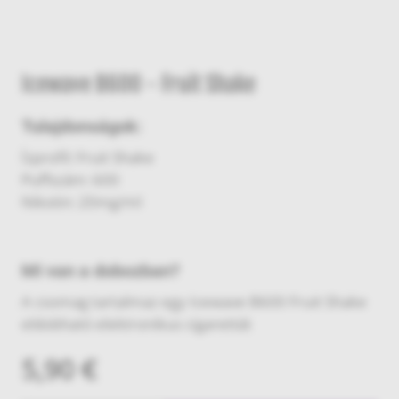
Icewave B600 - Fruit Shake
Tulajdonságok:
Ízprofil: Fruit Shake
Puffszám: 600
Nikotin: 20mg/ml
Mi van a dobozban?
A csomag tartalmaz egy Icewave B600 Fruit Shake
eldobható elektronikus cigarettát
5,90 €