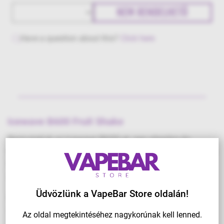
NEM RENDELHETŐ
Have a question about this?
Click here
Icewave B600 Fruit Shake
Bemutatjuk az Icewave B600-at, egy elegáns és
kompakt eldobható vapet, amely egyesíti a stílust és a
funkcionalitás. Ez a készülék tökéletes a rendszeres,
mindennapi használatokra.
Üdvözlünk a VapeBar Store oldalán!
Kóstold meg az Icewave B600 Fruit Shake terméket,
amely kivételesen sima és ízgazdag puffokat biztosít.
Az oldal megtekintéséhez nagykorúnak kell lenned.
10 csábító ízben kapható, és garantált, hogy minden