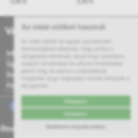
5,90 €
5,90 €
Az oldal sütiket használ
Az oldal sütiket és egyéb nyomkövető
technológiákat alkalmaz, hogy javítsa a
Információ
böngészési élményét, azzal hogy személyre
Ügyfélszolgálat
szabott tartalmakat és célzott hirdetéseket
jelenít meg, és elemzi a weboldalunk
Dokumentumok
forgalmát, hogy megtudjuk honnan érkeztek a
Fiókom
látogatóink.
Elfogadom
Elutasítom
Beállítások megváltoztatása