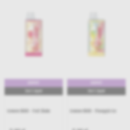
600PUFF
600PUFF
2ml E-Liquid
2ml E-Liquid
Icewave B600 - Kiwi Passion
Icewave B600 - Pineapple Ice
Fruit Guava