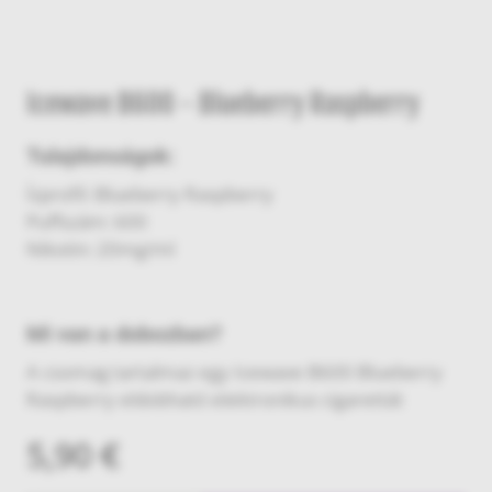
Icewave B600 - Blueberry Raspberry
Tulajdonságok:
Ízprofil: Blueberry Raspberry
Puffszám: 600
Nikotin: 20mg/ml
Mi van a dobozban?
A csomag tartalmaz egy Icewave B600 Blueberry
Raspberry eldobható elektronikus cigarettát
5,90 €