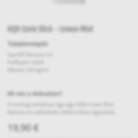
HQD Cuvie Slick - Lemon Mint
Tulajdonságok:
Ízprofil: Banana Ice
Puffszám: 6000
Nikotin: 50mg/ml
Mi van a dobozban?
A csomag tartalmaz egy egy HQD Cuvie Slick
Banana Ice eldobható elektronikus cigarettát.
19,90 €