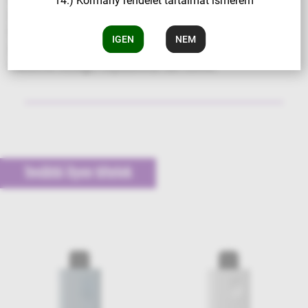
14.) Kormány rendelet tartalmát ismerem
erőteljes, 1400 mAh-s akkumulátorral egy igazán
kiemelkedő termék, amely akár 6000 slukkot kínál. A
IGEN
NEM
HQD Cuvie Slick Lemon Mint 50 mg/ml
nikotinerősségű folyadékkal van töltve.
További ilyen tételek