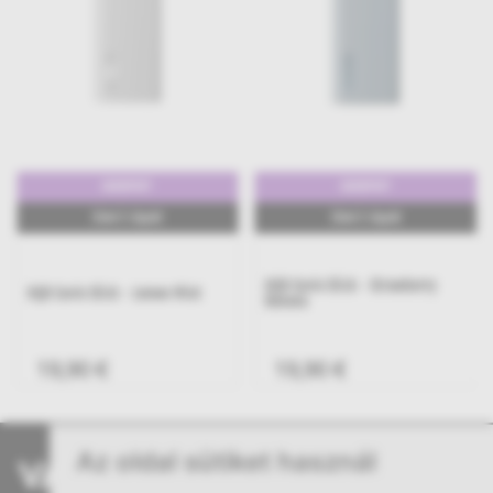
6000PUFF
6000PUFF
15ml E-Liquid
15ml E-Liquid
HQD Cuvie Slick - Strawberry
HQD Cuvie Slick - Lemon Mint
Banana
19,90 €
19,90 €
Az oldal sütiket használ