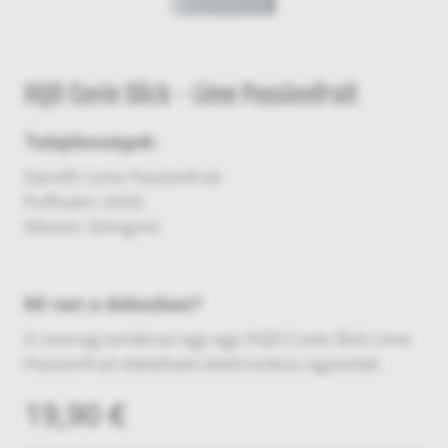
HQD Cuvie Slick - Lime Passionfruit
Tulajdonságok:
Ízprofil: Lime Passionfruit
Puffszám: 6000
Nikotin: 50mg/ml
Mi van a dobozban?
A csomag tartalmaz egy egy HQD Cuvie Slick Lime
Passionfruit eldobható elektronikus cigarettát.
19,90 €