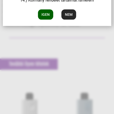
14.) Kormány rendelet tartalmát ismerem
erőteljes, 1400 mAh-s akkumulátorral egy igazán
kiemelkedő termék, amely akár 6000 slukkot kínál. A
IGEN
NEM
HQD Cuvie Slick Lime Passionfruit 50 mg/ml
nikotinerősségű folyadékkal van töltve.
További ilyen tételek