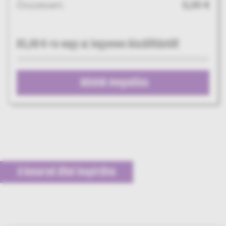
Összesen:
0,00 €
85,00 €
-ra vagy az ingyenes kiszállítástól!
Adatok megadása
A kosarad által inspirálva