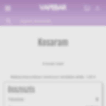
Kosaram
A kosár üres!
Webáruházunkban minimum rendelési érték: 1,00 €
ÖSSZEGZÉS
Tételek:
0