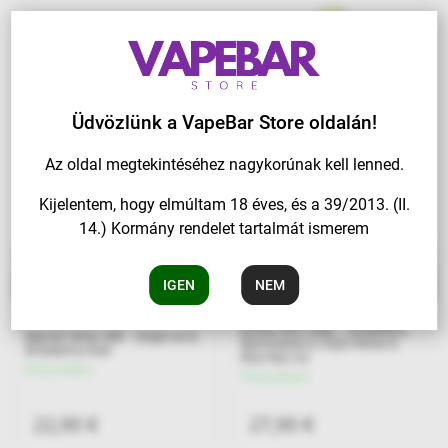
Üdvözlünk a VapeBar Store oldalán!
Az oldal megtekintéséhez nagykorúnak kell lenned.
Kijelentem, hogy elmúltam 18 éves, és a 39/2013. (II.
14.) Kormány rendelet tartalmát ismerem
50000PUFF
140000PUFF
IGEN
NEM
20ml E-Liquid
45ml E-Liquid
Airmez 6in1 140K - Strawberry
Vapsolo Twins 50K - Grape Ice &
Watermelon & Triple Melon &
Strawberry Kiwi
Blue Razz Ice
Készleten
Készleten
22,90 €
27,90 €