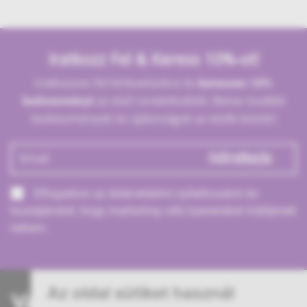
ADD TO CART
ADD TO CART
Iratkozz Fel & Keress 10%-ot!
Iratkozzon fel hírlevelünkre és
keressen 10%
az első rendeléséből, illetve további
kedvezményt
kedvezmények és újdonságok az elsők között!
Feliratkozás
Elfogadom az
Adatvédelmi nyilatkozatot
és
hozzájárulok, hogy marketing célú üzeneteket küldjenek
nekem.
Az oldal sütiket használ