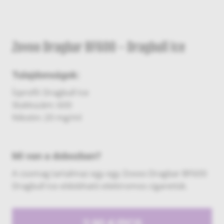
Zovoo Dragbar BF600 - Dragbull Ice
Tulajdonságok:
Ízprofil: Dragbull Ice
Slukkszám: 600
Nikotin: 20 mg/ml
Mi van a dobozban?
A csomag tartalmaz egy egy Zovoo Dragbar BF600
Dragbull Ice eldobható elektromos cigarettát.