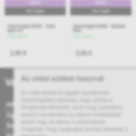
600PUFF
600PUFF
2ml E-Liquid
2ml E-Liquid
Zovoo Dragbar BF600 - Rainbow
Zovoo Dragbar BF600 - Cherry
Blast
Cola
Készleten
Készleten
3,90 €
3,90 €
ADD TO CART
ADD TO CART
Az oldal sütiket használ
Az oldal sütiket és egyéb nyomkövető
technológiákat alkalmaz, hogy javítsa a
Információ
böngészési élményét, azzal hogy személyre
Ügyfélszolgálat
szabott tartalmakat és célzott hirdetéseket
jelenít meg, és elemzi a weboldalunk
Dokumentumok
forgalmát, hogy megtudjuk honnan érkeztek a
Fiókom