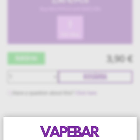
2,90 €/PCS
Buy MULTIPACK and SAVE 25%
!
TOP DEAL
3,90 €
Raktáron
KOSÁRBA
Have a question about this?
Click here