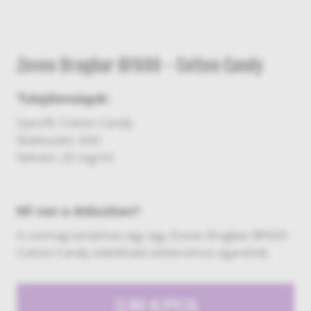
Zovoo Dragbar BF600 - Cotton Candy
Tulajdonságok:
Ízprofil: Cotton Candy
Slukkszám: 600
Nikotin: 20 mg/ml
Mi van a dobozban?
A csomag tartalmaz egy egy Zovoo Dragbar BF600
Cotton Candy eldobható elektromos cigarettát.
2,90 €/PCS