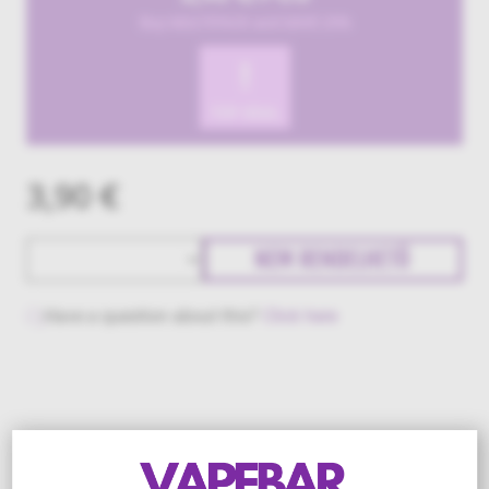
Buy MULTIPACK and SAVE 25%
!
TOP DEAL
3,90 €
NEM RENDELHETŐ
Have a question about this?
Click here