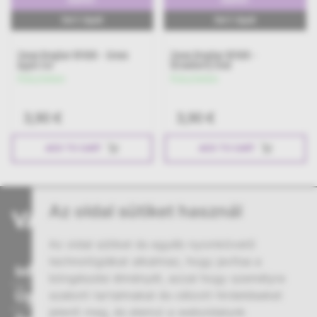
600PUFF
600PUFF
2ml E-Liquid
2ml E-Liquid
Zovoo Dragbar BF600 -
Zovoo Dragbar BF600 - Kiwi
Strawberry Kiwi
Passionfruit Guava
Készleten
Készleten
3,90 €
3,90 €
ADD TO CART
ADD TO CART
Az oldal sütiket használ
Az oldal sütiket és egyéb nyomkövető
technológiákat alkalmaz, hogy javítsa a
Információ
böngészési élményét, azzal hogy személyre
Ügyfélszolgálat
szabott tartalmakat és célzott hirdetéseket
jelenít meg, és elemzi a weboldalunk