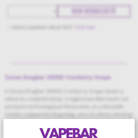
NEM RENDELHETŐ
Have a question about this?
Click here
Zovoo Dragbar 3000D Cranberry Grape
A Zovoo Dragbar 3000D Cranberry Grape ötvözi a
stílust és a teljesítményt. A legkorszerűbb mesh coil
porlasztó technológiával felszerelve, ez a készülék
minden szippantásnál gazdag, sima és ízletes élményt
nyújt. 15 egyedi íz közül választhatsz, így minden
egyes slukk új szintre emeli a vape élményt.