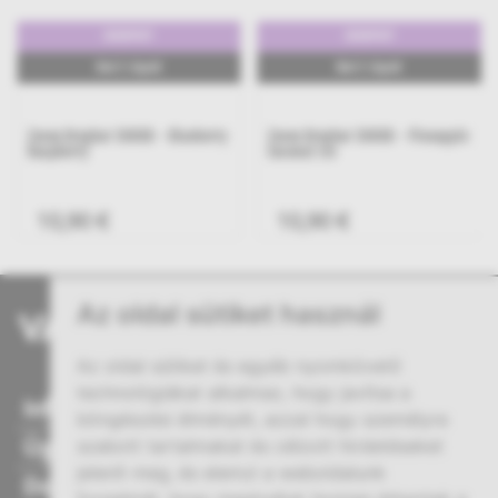
3000PUFF
3000PUFF
8ml E-Liquid
8ml E-Liquid
Zovoo Dragbar 3000D - Pineapple
Zovoo Dragbar 3000D - Grape Ice
Coconut Ice
10,90 €
10,90 €
Az oldal sütiket használ
Az oldal sütiket és egyéb nyomkövető
technológiákat alkalmaz, hogy javítsa a
Információ
böngészési élményét, azzal hogy személyre
Ügyfélszolgálat
szabott tartalmakat és célzott hirdetéseket
jelenít meg, és elemzi a weboldalunk
Dokumentumok