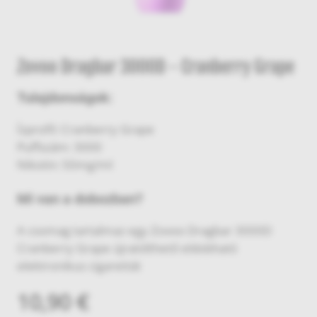
Zovoo Dragbar 3000D - Cranberry Grape
Tulajdonságok:
Ízprofil: Cranberry Grape
Puffszám: 3000
Nikotin: 50mg/ml
Mi van a dobozban?
A csomag tartalmaz egy Zovoo Dragbar 3000D
Cranberry Grape újratölthető eldobható
elektronikus cigarettát
10,90 €