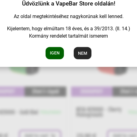
Üdvözlünk a VapeBar Store oldalán!
Az oldal megtekintéséhez nagykorúnak kell lenned.
Kijelentem, hogy elmúltam 18 éves, és a 39/2013. (II. 14.)
Kormány rendelet tartalmát ismerem
IGEN
NEM
00PUFF
20ml E-Liquid
20000PUFF
20ml E-L
NEXA N20000 - Cherry
N20000 - Gold Kiwi
Készleten
Kés
Pomegranate
0 €
23,90 €
Add to cart
Add to cart