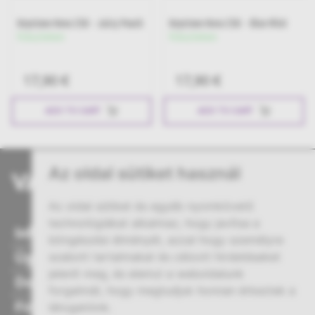
Keystone Nova 25K - Juicy Peach
Keystone Nova 25K - Blue Mint
Készleten
Készleten
17,90 €
17,90 €
ADD TO CART
ADD TO CART
Az oldal sütiket használ
Az oldal sütiket és egyéb nyomkövető
technológiákat alkalmaz, hogy javítsa a
Információ
böngészési élményét, azzal hogy személyre
Ügyfélszolgálat
szabott tartalmakat és célzott hirdetéseket
jelenít meg, és elemzi a weboldalunk
Dokumentumok
forgalmát, hogy megtudjuk honnan érkeztek a
Fiókom
látogatóink.