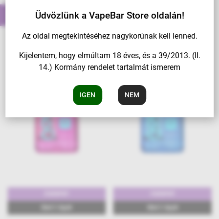
További ilyen tételek
Üdvözlünk a VapeBar Store oldalán!
Az oldal megtekintéséhez nagykorúnak kell lenned.
Kijelentem, hogy elmúltam 18 éves, és a 39/2013. (II.
14.) Kormány rendelet tartalmát ismerem
IGEN
NEM
25000PUFF
25000PUFF
16ml E-Liquid
16ml E-Liquid