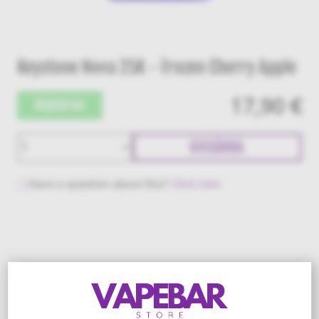
Keystone Nova 25K - Frozen Cherry Apple
17,90 €
Raktáron
KOSÁRBA
Have a question about this?
Click here