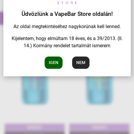
Üdvözlünk a VapeBar Store oldalán!
További ilyen tételek
Az oldal megtekintéséhez nagykorúnak kell lenned.
Kijelentem, hogy elmúltam 18 éves, és a 39/2013. (II.
14.) Kormány rendelet tartalmát ismerem
IGEN
NEM
40000PUFF
40000PUFF
40