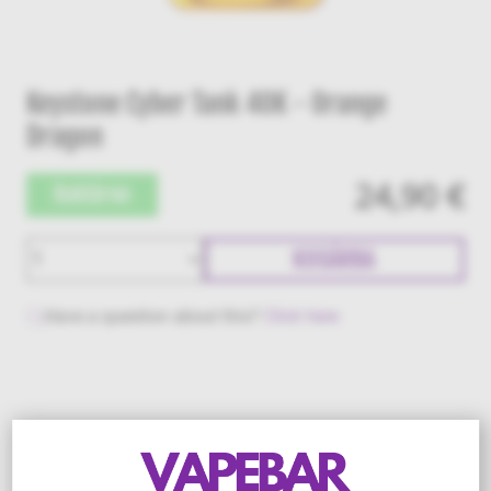
Keystone Cyber Tank 40K - Orange
Dragon
24,90 €
Raktáron
KOSÁRBA
Have a question about this?
Click here