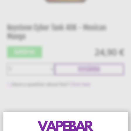
Keystone Cyber Tank 40K - Mexican
Mango
24,90 €
Raktáron
KOSÁRBA
Have a question about this?
Click here