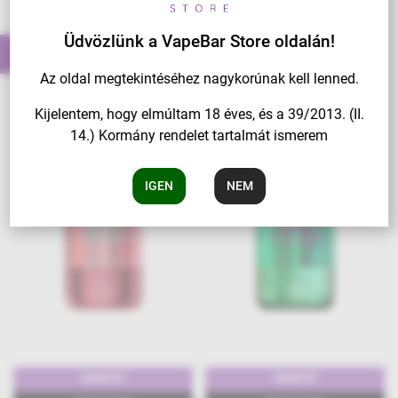
Üdvözlünk a VapeBar Store oldalán!
További ilyen tételek
Az oldal megtekintéséhez nagykorúnak kell lenned.
Kijelentem, hogy elmúltam 18 éves, és a 39/2013. (II.
14.) Kormány rendelet tartalmát ismerem
IGEN
NEM
40000PUFF
40000PUFF