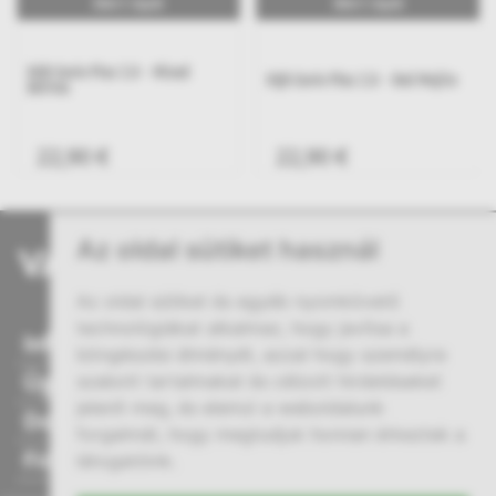
18ml E-Liquid
18ml E-Liquid
HQD Cuvie Plus 2.0 - Watermelon
HQD Cuvie Plus 2.0 - Red Mojito
Nana
22,90 €
22,90 €
Az oldal sütiket használ
Az oldal sütiket és egyéb nyomkövető
technológiákat alkalmaz, hogy javítsa a
Információ
böngészési élményét, azzal hogy személyre
Ügyfélszolgálat
szabott tartalmakat és célzott hirdetéseket
jelenít meg, és elemzi a weboldalunk
Dokumentumok
forgalmát, hogy megtudjuk honnan érkeztek a
Fiókom
látogatóink.