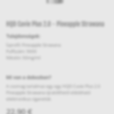
HQD Cuvie Plus 2.0 - Pineapple Strawana
Tulajdonságok:
Ízprofil: Pineapple Strawana
Puffszám: 9000
Nikotin: 50mg/ml
Mi van a dobozban?
A csomag tartalmaz egy egy HQD Cuvie Plus 2.0
Pineapple Strawana újratölthető eldobható
elektronikus cigarettát.
22,90 €