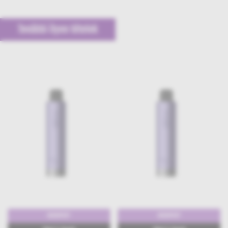
További ilyen tételek
9000PUFF
9000PUFF