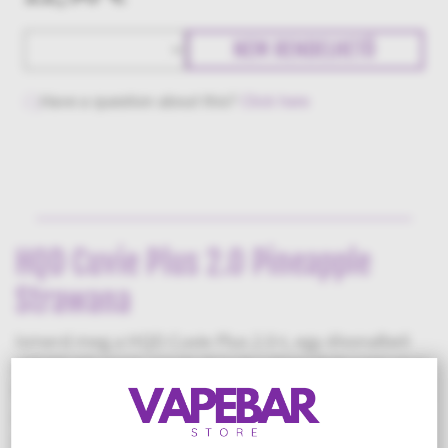
NEM RENDELHETŐ
Have a question about this?
Click here
HQD Cuvie Plus 2.0 Pineapple
Strawana
Ismerd meg a HQD Cuvie Plus 2.0-t, egy élvonalbeli
eldobható vapet, amely új technológiai fejlesztéseket
tartalmaz, ezáltal egy olyan LED kijelzővel rendelkezik,
ami mutatja a folyadék és az akkumulátor szintjét
egyaránt. A nagy teljesítményű „mesh coil”-al szerelt