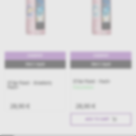
25000PUFF
25000PUFF
18ml E-Liquid
18ml E-Liquid
Elf Bar Planet - Peach+
Elf Bar Planet - Strawberry
Készleten
Peach+
28,90 €
28,90 €
ADD TO CART