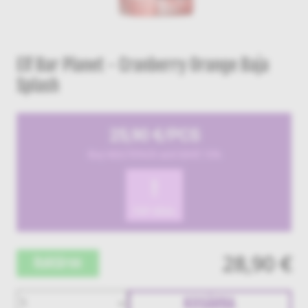
Elf Bar Planet - Cranberry Orange Baja
Splash
25,90 €/PCS
Buy MULTIPACK and SAVE 10%
!
TOP DEAL
28,90 €
Raktáron
KOSÁRBA