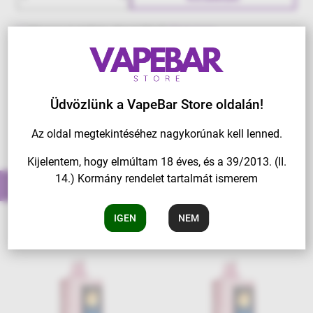
Have a question about this?
Click here
Üdvözlünk a VapeBar Store oldalán!
Az oldal megtekintéséhez nagykorúnak kell lenned.
Kijelentem, hogy elmúltam 18 éves, és a 39/2013. (II.
14.) Kormány rendelet tartalmát ismerem
További ilyen tételek
IGEN
NEM