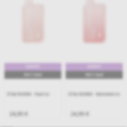
10000PUFF
10000PUFF
18ml E-Liquid
18ml E-Liquid
Elf Bar BC10000 - Peach Ice
Elf Bar BC10000 - Watermelon Ice
24,90 €
24,90 €