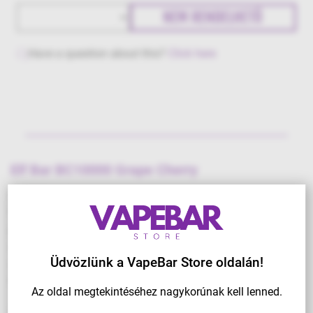
NEM RENDELHETŐ
Have a question about this?
Click here
Elf Bar BC10000 Grape Cherry
Az Elf Bar BC10000 az innovatív mesh coil
technológiának köszönhetően optimalizálja a
porlasztást, ami gazdagabb, simább ízhatást
eredményez. Fedezd fel az Grape Cherry ízeit, amely
Üdvözlünk a VapeBar Store oldalán!
minden egyes szívással izgatja az ízlelőbimbóidat és
felfrissíti az érzékeidet.
Az oldal megtekintéséhez nagykorúnak kell lenned.
Ami az Elf Bar BC10000-t kiemeli a többi termék