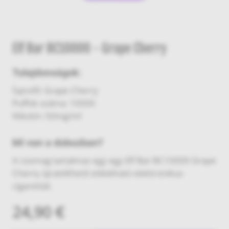
Elf Bar BC10000 - Grape Cherry
Tulajdonságok:
Ízprofil: Grape Cherry
Puffok száma: 10000
Nikotin: 50mg/ml
Mi van a dobozban?
A csomag tartalmaz egy egy Elf Bar BC10000 Grape
Cherry újratölthető eldobható elektronikus
cigarettát.
24,90 €